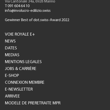
Via Cantonale 34a, 6928 Manno
T 091 604 64 10
info@involucro-edilizio.swiss
Gewinner Best of dot.swiss-Award 2022
Footer
GH
VOIE ROYALE E+
NEWS
DATES
MEDIAS
MENTIONS LEGALES
JOBS & CARRIÈRE
E-SHOP
CONNEXION MEMBRE
E-NEWSLETTER
ARRIVEE
MODELE DE PRERETRAITE MPR