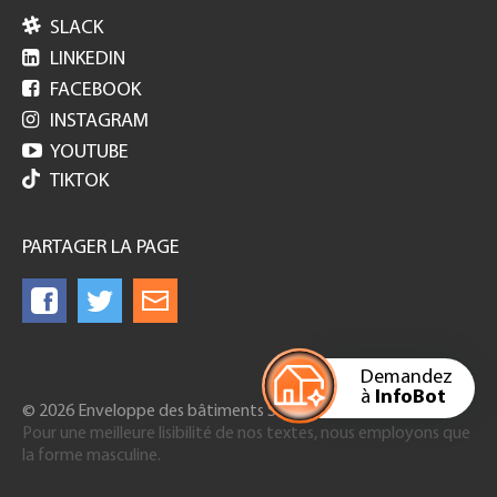

SLACK

LINKEDIN

FACEBOOK

INSTAGRAM

YOUTUBE
TIKTOK
PARTAGER LA PAGE
Demandez
à
InfoBot
© 2026 Enveloppe des bâtiments Suisse
Pour une meilleure lisibilité de nos textes, nous employons que
la forme masculine.