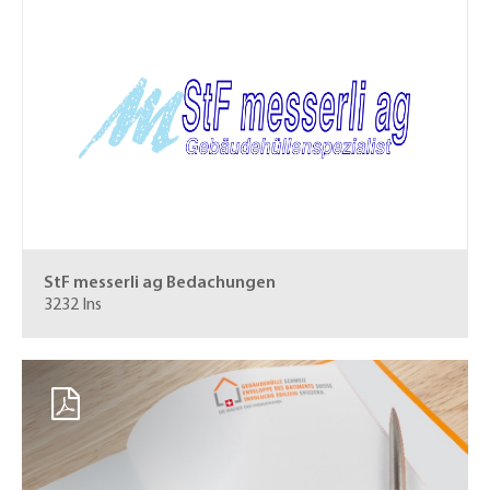
StF messerli ag
Bedachungen
3232 Ins