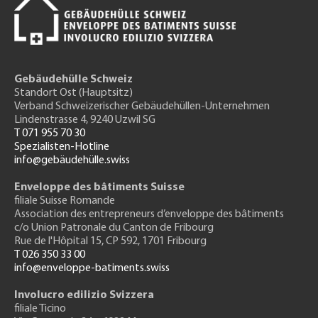
Gebäudehülle Schweiz
Standort Ost (Hauptsitz)
Verband Schweizerischer Gebäudehüllen-Unternehmen
Lindenstrasse 4, 9240 Uzwil SG
T 071 955 70 30
Spezialisten-Hotline
info@gebäudehülle.swiss
Enveloppe des bâtiments Suisse
filiale Suisse Romande
Association des entrepreneurs
d’enveloppe des bâtiments
c/o Union Patronale du Canton de Fribourg
Rue de l'H
ôpital 15
, CP 592, 1701 Fribourg
T 026 350 33 00
info@enveloppe-batiments.swiss
Involucro edilizio Svizzera
filiale Ticino