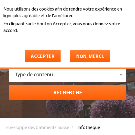
Aller
Nous utilisons des cookies afin de rendre votre expérience en
au
Recherche
ligne plus agréable et de l'améliorer.
contenu
principal
En cliquant sur le bouton Accepter, vous nous donnez votre
accord.
En savoir plus
Domaines spécialisés
ACCEPTER
NON, MERCI.
Type de contenu
RECHERCHE
You
Enveloppe des bâtiments Suisse
Infothèque
are