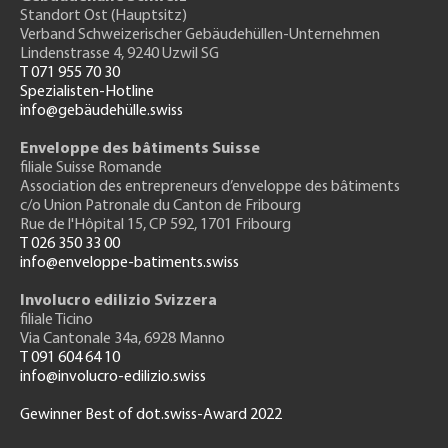
Standort Ost (Hauptsitz)
Verband Schweizerischer Gebäudehüllen-Unternehmen
Lindenstrasse 4, 9240 Uzwil SG
T 071 955 70 30
Spezialisten-Hotline
info@gebäudehülle.swiss
Enveloppe des bâtiments Suisse
filiale Suisse Romande
Association des entrepreneurs
d’enveloppe des bâtiments
c/o Union Patronale du Canton de Fribourg
Rue de l'H
ôpital 15
, CP 592, 1701 Fribourg
T 026 350 33 00
info@enveloppe-batiments.swiss
Involucro edilizio Svizzera
filiale Ticino
Via Cantonale 34a, 6928 Manno
T 091 604 64 10
info@involucro-edilizio.swiss
Gewinner Best of dot.swiss-Award 2022
Footer