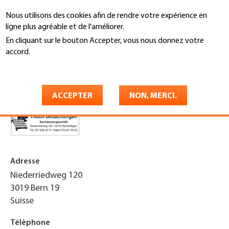
Aller
Nous utilisons des cookies afin de rendre votre expérience en
au
Recherche
ligne plus agréable et de l'améliorer.
contenu
principal
En cliquant sur le bouton Accepter, vous nous donnez votre
You
accord.
Accueil
are
En savoir plus
Thomi Bedachungen
here
ACCEPTER
NON, MERCI.
Adresse
Niederriedweg 120
3019
Bern 19
Suisse
Télèphone