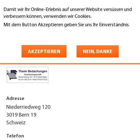
Direkt
Damit wir Ihr Online-Erlebnis auf unserer Website versüssen und
zum
Suche
verbessern können, verwenden wir Cookies.
Inhalt
Mit dem Button Akzeptieren geben Sie uns Ihr Einverständnis.
You
Weitere Informationen
Startseite
are
Thomi Bedachungen
here
AKZEPTIEREN
NEIN, DANKE
Adresse
Niederriedweg 120
3019
Bern 19
Schweiz
Telefon