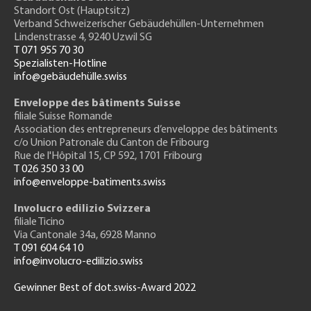
Standort Ost (Hauptsitz)
Verband Schweizerischer Gebäudehüllen-Unternehmen
Lindenstrasse 4, 9240 Uzwil SG
T 071 955 70 30
Spezialisten-Hotline
info@gebäudehülle.swiss
Enveloppe des bâtiments Suisse
filiale Suisse Romande
Association des entrepreneurs
d’enveloppe des bâtiments
c/o Union Patronale du Canton de Fribourg
Rue de l'H
ôpital 15
, CP 592, 1701 Fribourg
T 026 350 33 00
info@enveloppe-batiments.swiss
Involucro edilizio Svizzera
filiale Ticino
Via Cantonale 34a, 6928 Manno
T 091 604 64 10
info@involucro-edilizio.swiss
Gewinner Best of dot.swiss-Award 2022
Footer