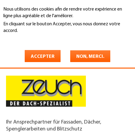
Aller
Nous utilisons des cookies afin de rendre votre expérience en
au
Recherche
ligne plus agréable et de l'améliorer.
contenu
principal
En cliquant sur le bouton Accepter, vous nous donnez votre
You
accord.
Accueil
are
En savoir plus
Zeuch AG Spenglerei und
here
Bedachungen
ACCEPTER
NON, MERCI.
Ihr Ansprechpartner für Fassaden, Dächer,
Spenglerarbeiten und Blitzschutz