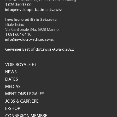
T 026 350 33 00
info@enveloppe-batiments.swiss
Involucro edilizio Svizzera
filiale Ticino
Via Cantonale 34a, 6928 Manno
T 091 604 64 10
info@involucro-edilizio.swiss
Gewinner Best of dot.swiss-Award 2022
Footer
GH
VOIE ROYALE E+
NEWS
DATES
MEDIAS
MENTIONS LEGALES
JOBS & CARRIÈRE
E-SHOP
CONNEXION MEMBRE