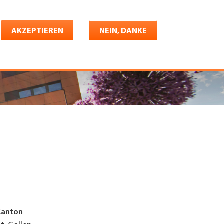
Deutsch
riere
AKZEPTIEREN
Shop
Konto
NEIN, DANKE
Kanton