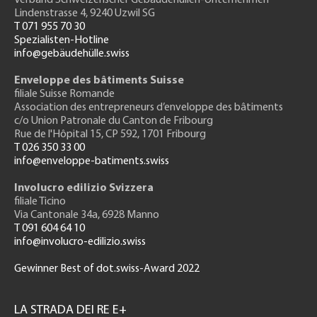
Verband Schweizerischer Gebäudehüllen-Unternehmen
Lindenstrasse 4, 9240 Uzwil SG
T 071 955 70 30
Spezialisten-Hotline
info@gebäudehülle.swiss
Enveloppe des bâtiments Suisse
filiale Suisse Romande
Association des entrepreneurs
d’enveloppe des bâtiments
c/o Union Patronale du Canton de Fribourg
Rue de l'H
ôpital 15
, CP 592, 1701 Fribourg
T 026 350 33 00
info@enveloppe-batiments.swiss
Involucro edilizio Svizzera
filiale Ticino
Via Cantonale 34a, 6928 Manno
T 091 604 64 10
info@involucro-edilizio.swiss
Gewinner Best of dot.swiss-Award 2022
Footer
GH
LA STRADA DEI RE E+