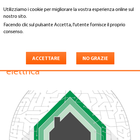
Salta
Utilizziamo i cookie per migliorare la vostra esperienza online sul
al
Cerca
nostro sito.
contenuto
principale
Facendo clic sul pulsante Accetta, l'utente fornisce il proprio
You
consenso.
Home
are
Maggiori informazioni
Tappa 3 - accumulatori a
here
batteria, Smart Home, mobilità
ACCETTARE
NO GRAZIE
elettrica