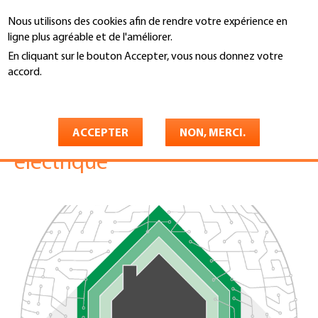
Aller
Nous utilisons des cookies afin de rendre votre expérience en
au
Recherche
ligne plus agréable et de l'améliorer.
contenu
principal
En cliquant sur le bouton Accepter, vous nous donnez votre
You
accord.
Accueil
are
En savoir plus
Etape 3: batterie de stockage,
here
Smart Home, mobilité
ACCEPTER
NON, MERCI.
électrique