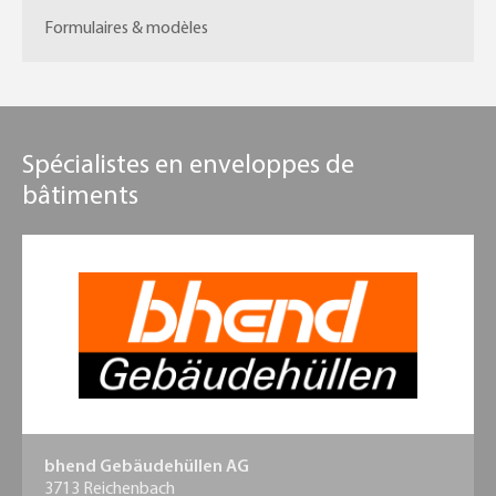
Formulaires & modèles
Spécialistes en enveloppes de
bâtiments
bhend Gebäudehüllen AG
3713 Reichenbach