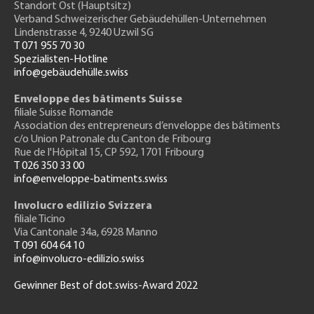
Standort Ost (Hauptsitz)
Verband Schweizerischer Gebäudehüllen-Unternehmen
Lindenstrasse 4, 9240 Uzwil SG
T 071 955 70 30
Spezialisten-Hotline
info@gebäudehülle.swiss
Enveloppe des bâtiments Suisse
filiale Suisse Romande
Association des entrepreneurs
d’enveloppe des bâtiments
c/o Union Patronale du Canton de Fribourg
Rue de l'H
ôpital 15
, CP 592, 1701 Fribourg
T 026 350 33 00
info@enveloppe-batiments.swiss
Involucro edilizio Svizzera
filiale Ticino
Via Cantonale 34a, 6928 Manno
T 091 604 64 10
info@involucro-edilizio.swiss
Gewinner Best of dot.swiss-Award 2022
Footer