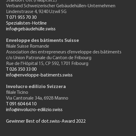
Standort Ost (Hauptsitz)
Verband Schweizerischer Gebäudehüllen-Unternehmen
Lindenstrasse 4, 9240 Uzwil SG
T 071 955 70 30
Spezialisten-Hotline
info@gebäudehülle.swiss
Enveloppe des bâtiments Suisse
filiale Suisse Romande
Association des entrepreneurs
d’enveloppe des bâtiments
c/o Union Patronale du Canton de Fribourg
Rue de l'H
ôpital 15
, CP 592, 1701 Fribourg
T 026 350 33 00
info@enveloppe-batiments.swiss
Involucro edilizio Svizzera
filiale Ticino
Via Cantonale 34a, 6928 Manno
T 091 604 64 10
info@involucro-edilizio.swiss
Gewinner Best of dot.swiss-Award 2022
Footer