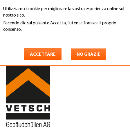
Salta
Utilizziamo i cookie per migliorare la vostra esperienza online sul
al
Cerca
nostro sito.
contenuto
principale
Facendo clic sul pulsante Accetta, l'utente fornisce il proprio
You
consenso.
Home
are
Maggiori informazioni
Vetsch Gebäudehüllen AG
here
ACCETTARE
NO GRAZIE