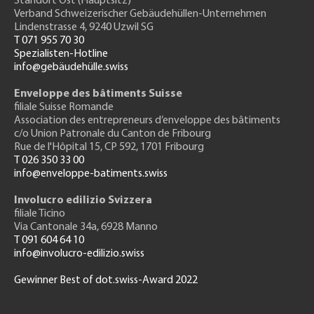
Standort Ost (Hauptsitz)
Verband Schweizerischer Gebäudehüllen-Unternehmen
Lindenstrasse 4, 9240 Uzwil SG
T 071 955 70 30
Spezialisten-Hotline
info@gebäudehülle.swiss
Enveloppe des bâtiments Suisse
filiale Suisse Romande
Association des entrepreneurs
d’enveloppe des bâtiments
c/o Union Patronale du Canton de Fribourg
Rue de l'H
ôpital 15
, CP 592, 1701 Fribourg
T 026 350 33 00
info@enveloppe-batiments.swiss
Involucro edilizio Svizzera
filiale Ticino
Via Cantonale 34a, 6928 Manno
T 091 604 64 10
info@involucro-edilizio.swiss
Gewinner Best of dot.swiss-Award 2022
Footer