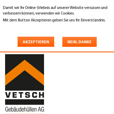
Direkt
Damit wir Ihr Online-Erlebnis auf unserer Website versüssen und
zum
Suche
verbessern können, verwenden wir Cookies.
Inhalt
Mit dem Button Akzeptieren geben Sie uns Ihr Einverständnis.
You
Weitere Informationen
Startseite
are
Vetsch Gebäudehüllen AG
here
AKZEPTIEREN
NEIN, DANKE