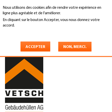
Aller
Nous utilisons des cookies afin de rendre votre expérience en
au
Recherche
ligne plus agréable et de l'améliorer.
contenu
principal
En cliquant sur le bouton Accepter, vous nous donnez votre
You
accord.
Accueil
are
En savoir plus
Vetsch Gebäudehüllen AG
here
ACCEPTER
NON, MERCI.