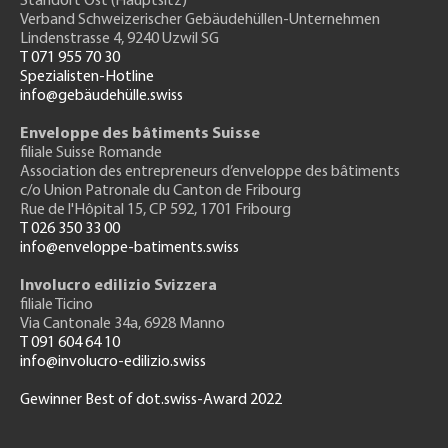
Standort Ost (Hauptsitz)
Verband Schweizerischer Gebäudehüllen-Unternehmen
Lindenstrasse 4, 9240 Uzwil SG
T 071 955 70 30
Spezialisten-Hotline
info@gebäudehülle.swiss
Enveloppe des bâtiments Suisse
filiale Suisse Romande
Association des entrepreneurs
d’enveloppe des bâtiments
c/o Union Patronale du Canton de Fribourg
Rue de l'H
ôpital 15
, CP 592, 1701 Fribourg
T 026 350 33 00
info@enveloppe-batiments.swiss
Involucro edilizio Svizzera
filiale Ticino
Via Cantonale 34a, 6928 Manno
T 091 604 64 10
info@involucro-edilizio.swiss
Gewinner Best of dot.swiss-Award 2022
Footer