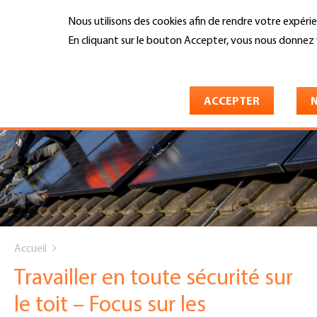
Aller
Nous utilisons des cookies afin de rendre votre expérien
au
Recherche
contenu
En cliquant sur le bouton Accepter, vous nous donnez
principal
En savoir plus
ACCEPTER
N
You
Accueil
are
Travailler en toute sécurité sur
here
le toit – Focus sur les