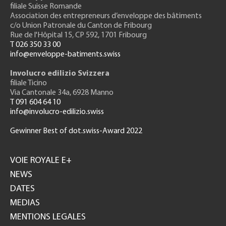
filiale Suisse Romande
Association des entrepreneurs
d’enveloppe des bâtiments
c/o Union Patronale du Canton de Fribourg
Rue de l'H
ôpital 15
, CP 592, 1701 Fribourg
T 026 350 33 00
info@enveloppe-batiments.swiss
Involucro edilizio Svizzera
filiale Ticino
Via Cantonale 34a, 6928 Manno
T 091 604 64 10
info@involucro-edilizio.swiss
Gewinner Best of dot.swiss-Award 2022
Footer
GH
VOIE ROYALE E+
NEWS
DATES
MEDIAS
MENTIONS LEGALES