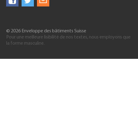
© 2026 Enveloppe des bâtiments Suisse
Pour une meilleure lisibilité de nos textes, nous employons que
la forme masculine.