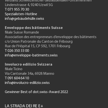
Verband Schweizerischer Gebäudehüllen-Unternehmen
Lindenstrasse 4, 9240 Uzwil SG
T 071 955 70 30
Spezialisten-Hotline
info@gebäudehülle.swiss
Enveloppe des bâtiments Suisse
filiale Suisse Romande
Association des entrepreneurs
d’enveloppe des bâtiments
c/o Union Patronale du Canton de Fribourg
Rue de l'H
ôpital 15
, CP 592, 1701 Fribourg
T 026 350 33 00
info@enveloppe-batiments.swiss
Involucro edilizio Svizzera
filiale Ticino
Via Cantonale 34a, 6928 Manno
T 091 604 64 10
info@involucro-edilizio.swiss
Gewinner Best of dot.swiss-Award 2022
Footer
GH
LA STRADA DEI RE E+