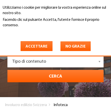
Salta
Utilizziamo i cookie per migliorare la vostra esperienza online sul
al
Cerca
nostro sito.
contenuto
principale
Facendo clic sul pulsante Accetta, l'utente fornisce il proprio
consenso.
Maggiori informazioni
Settori
ACCETTARE
NO GRAZIE
Tipo di contenuto
CERCA
You
Involucro edilizio Svizzera
Infoteca
are