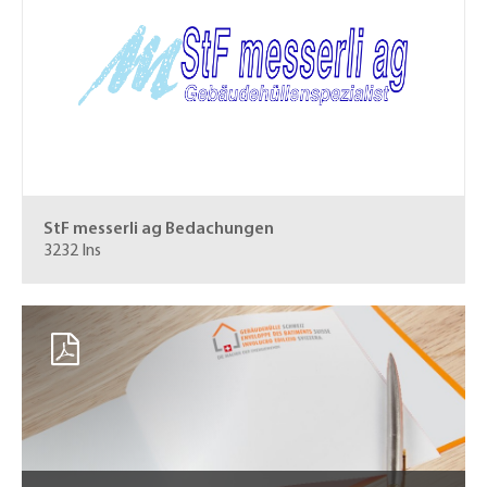
StF messerli ag
Bedachungen
3232 Ins