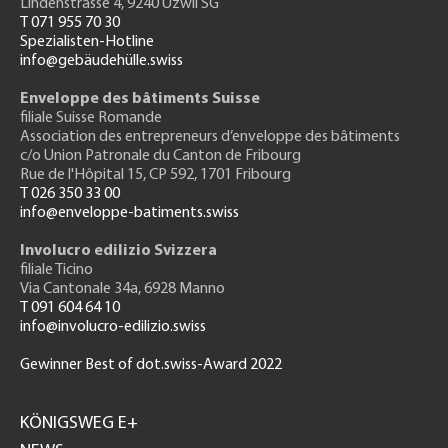
Lindenstrasse 4, 9240 Uzwil SG
T 071 955 70 30
Spezialisten-Hotline
info@gebäudehülle.swiss
Enveloppe des bâtiments Suisse
filiale Suisse Romande
Association des entrepreneurs
d’enveloppe des bâtiments
c/o Union Patronale du Canton de Fribourg
Rue de l'H
ôpital 15
, CP 592, 1701 Fribourg
T 026 350 33 00
info@enveloppe-batiments.swiss
Involucro edilizio Svizzera
filiale Ticino
Via Cantonale 34a, 6928 Manno
T 091 604 64 10
info@involucro-edilizio.swiss
Gewinner Best of dot.swiss-Award 2022
Footer
GH
KÖNIGSWEG E+