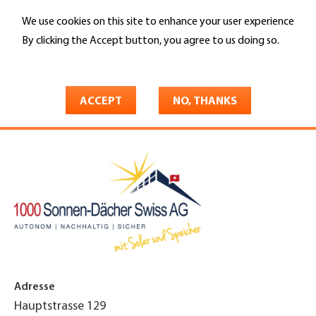
Skip
We use cookies on this site to enhance your user experience
to
Search
main
By clicking the Accept button, you agree to us doing so.
content
More info
You
Home
are
ACCEPT
NO, THANKS
1000 Sonnen-Dächer Swiss AG
here
Adresse
Hauptstrasse 129