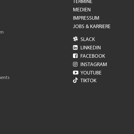
TERMINE
GH
MEDIEN
IMPRESSUM
JOBS & KARRIERE
en

SLACK

LINKEDIN

FACEBOOK

INSTAGRAM

YOUTUBE
ments
TIKTOK