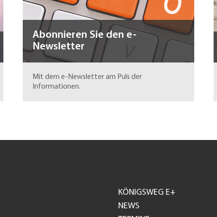
Abonnieren Sie den e-
Newsletter
Mit dem e-Newsletter am Puls der
Informationen.
KÖNIGSWEG E+
Footer
NEWS