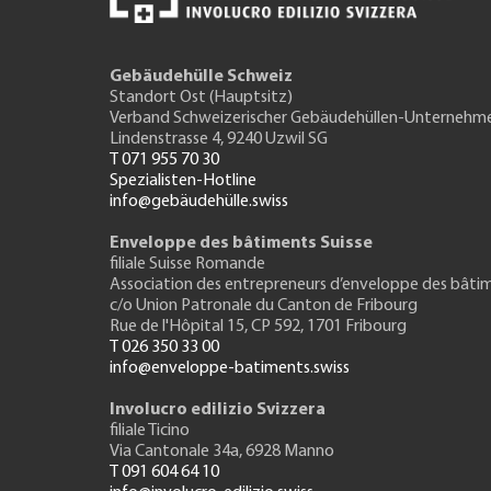
Gebäudehülle Schweiz
Standort Ost (Hauptsitz)
Verband Schweizerischer Gebäudehüllen-Unternehm
Lindenstrasse 4, 9240 Uzwil SG
T 071 955 70 30
Spezialisten-Hotline
info@gebäudehülle.swiss
Enveloppe des bâtiments Suisse
filiale Suisse Romande
Association des entrepreneurs
d’enveloppe des bâti
c/o Union Patronale du Canton de Fribourg
Rue de l'H
ôpital 15
, CP 592, 1701 Fribourg
T 026 350 33 00
info@enveloppe-batiments.swiss
Involucro edilizio Svizzera
filiale Ticino
Via Cantonale 34a, 6928 Manno
T 091 604 64 10