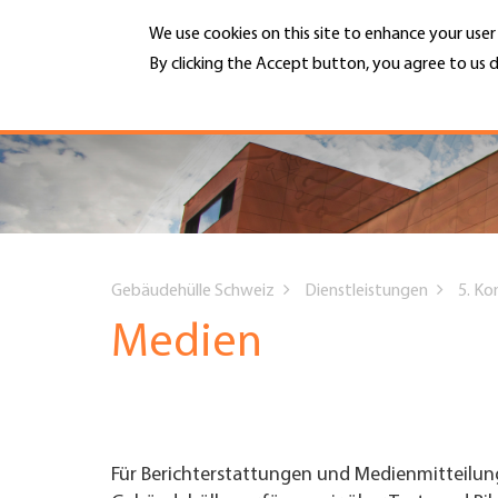
Skip
We use cookies on this site to enhance your use
to
main
By clicking the Accept button, you agree to us d
MENU
content
More info
Hauptnavigation
PORTRAIT
DIENSTLEISTUNGEN
You
INFOTHEK
Gebäudehülle Schweiz
Dienstleistungen
5. K
are
Medien
TERMINE
here
MITGLIEDSCHAFT
Für Berichterstattungen und Medienmitteilu
JOBS & KARRIERE