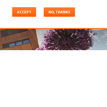
ACCEPT
NO, THANKS
riere
Shop
Konto