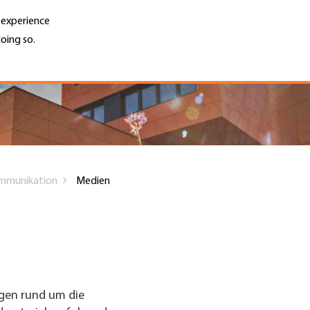
r experience
oing so.
Unternehmen finden
Jobs & Kar
Search
GH
Top
Menu
ommunikation
Medien
ngen rund um die