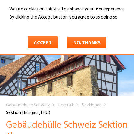
Skip
We use cookies on this site to enhance your user experience
to
Search
main
By clicking the Accept button, you agree to us doing so.
content
More info
ACCEPT
NO, THANKS
You
Gebäudehülle Schweiz
Portrait
Sektionen
are
Sektion Thurgau (THU)
here
Gebäudehülle Schweiz Sektion