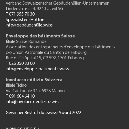
Verband Schweizerischer Gebäudehüllen-Unternehmen
Lindenstrasse 4, 9240 Uzwil SG
T 071 955 70 30
Spezialisten-Hotline
info@gebäudehülle.swiss
Enveloppe des bâtiments Suisse
filiale Suisse Romande
Association des entrepreneurs
d’enveloppe des bâtiments
c/o Union Patronale du Canton de Fribourg
Rue de l'H
ôpital 15
, CP 592, 1701 Fribourg
T 026 350 33 00
info@enveloppe-batiments.swiss
Involucro edilizio Svizzera
filiale Ticino
Via Cantonale 34a, 6928 Manno
T 091 604 64 10
info@involucro-edilizio.swiss
Gewinner Best of dot.swiss-Award 2022
Footer
GH