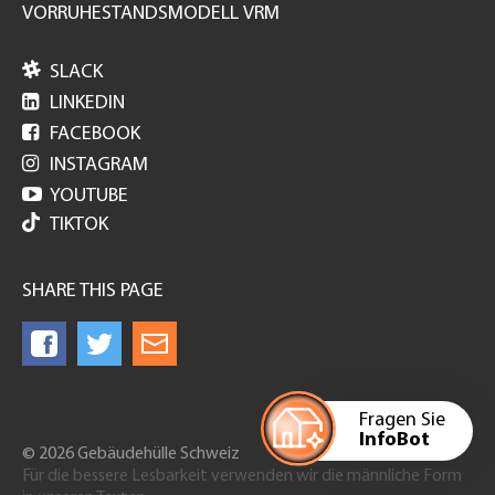
VORRUHESTANDSMODELL VRM

SLACK

LINKEDIN

FACEBOOK

INSTAGRAM

YOUTUBE
TIKTOK
SHARE THIS PAGE
Fragen Sie
InfoBot
© 2026 Gebäudehülle Schweiz
Für die bessere Lesbarkeit verwenden wir die männliche Form