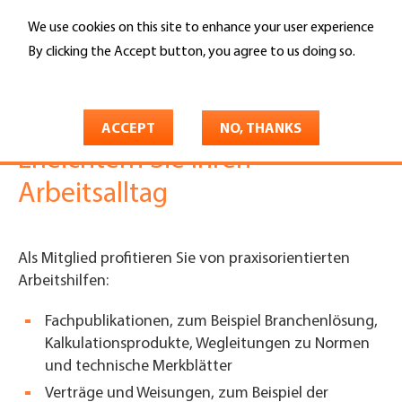
Skip
We use cookies on this site to enhance your user experience
to
Search
main
By clicking the Accept button, you agree to us doing so.
content
More info
You
Gebäudehülle Schweiz
Mitgliedschaft
are
Mitgliedschaft
Arbeitshilfen
ACCEPT
NO, THANKS
here
Erleichtern Sie Ihren
Arbeitsalltag
Als Mitglied profitieren Sie von praxisorientierten
Arbeitshilfen:
Fachpublikationen, zum Beispiel Branchenlösung,
Kalkulationsprodukte, Wegleitungen zu Normen
und technische Merkblätter
Verträge und Weisungen, zum Beispiel der