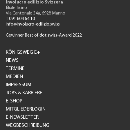
Involucro edilizio Svizzera
filiale Ticino
Via Cantonale 34a, 6928 Manno
T 091 604 64 10
info@involucro-edilizio.swiss
Gewinner Best of dot.swiss-Award 2022
Footer
GH
KÖNIGSWEG E+
NEWS
TERMINE
MEDIEN
IMPRESSUM
JOBS & KARRIERE
E-SHOP
MITGLIEDERLOGIN
E-NEWSLETTER
WEGBESCHREIBUNG