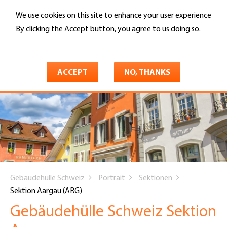
Skip
We use cookies on this site to enhance your user experience
to
Search
main
By clicking the Accept button, you agree to us doing so.
content
More info
ACCEPT
NO, THANKS
You
Gebäudehülle Schweiz
Portrait
Sektionen
are
Sektion Aargau (ARG)
here
Gebäudehülle Schweiz Sektion