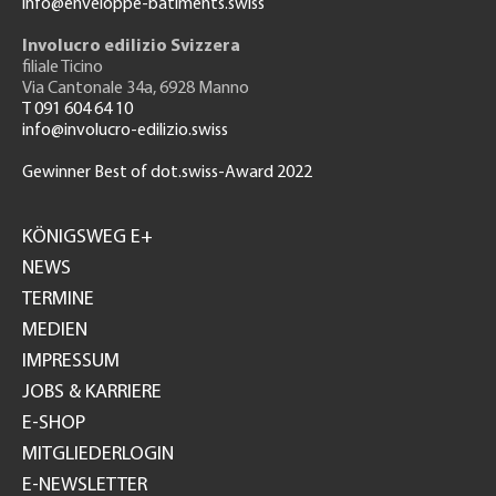
info@enveloppe-batiments.swiss
Involucro edilizio Svizzera
filiale Ticino
Via Cantonale 34a, 6928 Manno
T 091 604 64 10
info@involucro-edilizio.swiss
Gewinner Best of dot.swiss-Award 2022
Footer
GH
KÖNIGSWEG E+
NEWS
TERMINE
MEDIEN
IMPRESSUM
JOBS & KARRIERE
E-SHOP
MITGLIEDERLOGIN
E-NEWSLETTER