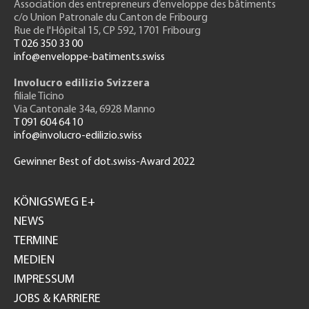
Association des entrepreneurs
d’enveloppe des bâtiments
c/o Union Patronale du Canton de Fribourg
Rue de l'H
ôpital 15
, CP 592, 1701 Fribourg
T 026 350 33 00
info@enveloppe-batiments.swiss
Involucro edilizio Svizzera
filiale Ticino
Via Cantonale 34a, 6928 Manno
T 091 604 64 10
info@involucro-edilizio.swiss
Gewinner Best of dot.swiss-Award 2022
Footer
GH
KÖNIGSWEG E+
NEWS
TERMINE
MEDIEN
IMPRESSUM
JOBS & KARRIERE