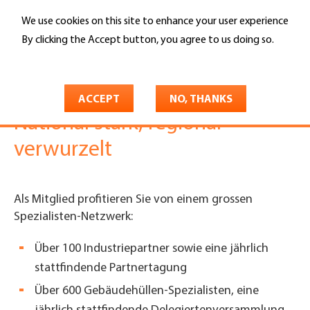
Skip
We use cookies on this site to enhance your user experience
to
Search
main
By clicking the Accept button, you agree to us doing so.
content
More info
You
Gebäudehülle Schweiz
Mitgliedschaft
are
Mitgliedschaft
Spezialisten-Netzwerk
ACCEPT
NO, THANKS
here
National stark, regional
verwurzelt
Als Mitglied profitieren Sie von einem grossen
Spezialisten-Netzwerk:
Über 100 Industriepartner sowie eine jährlich
stattfindende Partnertagung
Über 600 Gebäudehüllen-Spezialisten, eine