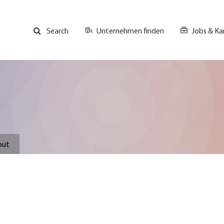
Unternehmen finden
Jobs & Kar
Search
GH
Top
Menu
out