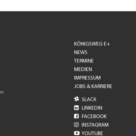
KÖNIGSWEG E+
Footer
NEWS
TERMINE
GH
MEDIEN
IMPRESSUM
JOBS & KARRIERE
en

SLACK

LINKEDIN

FACEBOOK

INSTAGRAM

YOUTUBE