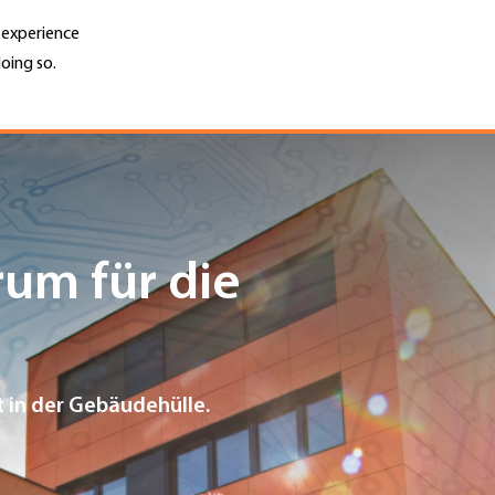
r experience
oing so.
Unternehmen finden
Jobs & Kar
Search
GH
Top
Menu
um für die
t in der Gebäudehülle.