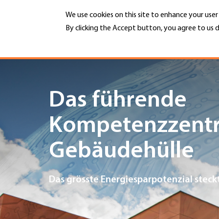
Skip
We use cookies on this site to enhance your use
to
main
By clicking the Accept button, you agree to us d
MENU
content
More info
Hauptnavigation
PORTRAIT
Das führende
DIENSTLEISTUNGEN
Kompetenzzentr
INFOTHEK
Gebäudehülle
TERMINE
Das grösste Energiesparpotenzial steck
MITGLIEDSCHAFT
JOBS & KARRIERE