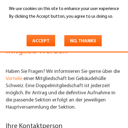
Skip
We use cookies on this site to enhance your user experience
to
Search
main
By clicking the Accept button, you agree to us doing so.
content
More info
You
Gebäudehülle Schweiz
Mitgliedschaft
are
Mitgliedschaft
Mitglied werden
ACCEPT
NO, THANKS
here
Mitglied werden
Haben Sie Fragen? Wir informieren Sie gerne über die
Vorteile
einer Mitgliedschaft bei Gebäudehülle
Schweiz. Eine Doppelmitgliedschaft ist jederzeit
möglich. Ihr Antrag und die definitive Aufnahme in
die passende Sektion erfolgt an der jeweiligen
Hauptversammlung der Sektion.
Ihre Kontaktperson