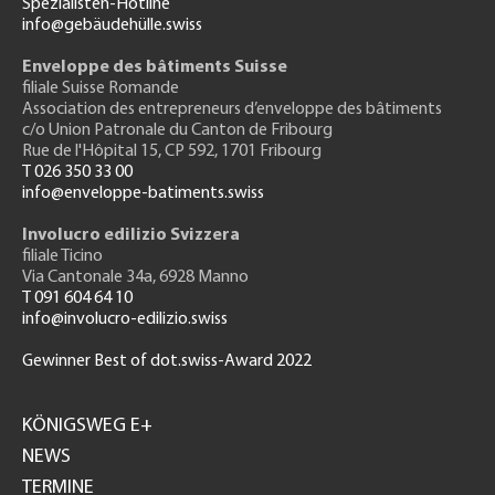
Spezialisten-Hotline
info@gebäudehülle.swiss
Enveloppe des bâtiments Suisse
filiale Suisse Romande
Association des entrepreneurs
d’enveloppe des bâtiments
c/o Union Patronale du Canton de Fribourg
Rue de l'H
ôpital 15
, CP 592, 1701 Fribourg
T 026 350 33 00
info@enveloppe-batiments.swiss
Involucro edilizio Svizzera
filiale Ticino
Via Cantonale 34a, 6928 Manno
T 091 604 64 10
info@involucro-edilizio.swiss
Gewinner Best of dot.swiss-Award 2022
Footer
GH
KÖNIGSWEG E+
NEWS
TERMINE