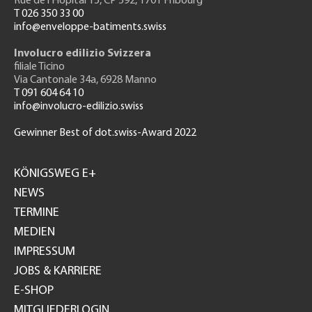
Rue de l'H
ôpital 15
, CP 592, 1701 Fribourg
T 026 350 33 00
info@enveloppe-batiments.swiss
Involucro edilizio Svizzera
filiale Ticino
Via Cantonale 34a, 6928 Manno
T 091 604 64 10
info@involucro-edilizio.swiss
Gewinner Best of dot.swiss-Award 2022
Footer
GH
KÖNIGSWEG E+
NEWS
TERMINE
MEDIEN
IMPRESSUM
JOBS & KARRIERE
E-SHOP
MITGLIEDERLOGIN