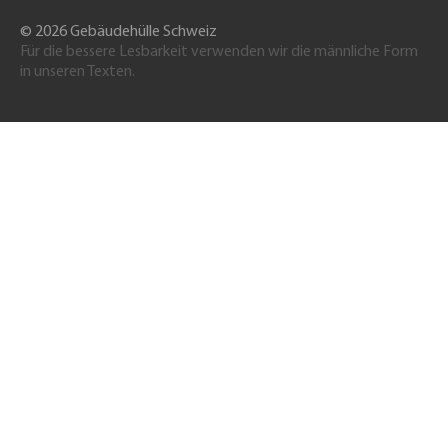
© 2026 Gebäudehülle Schweiz
Für die bessere Lesbarkeit verwenden wir die männliche Form
in unseren Texten.