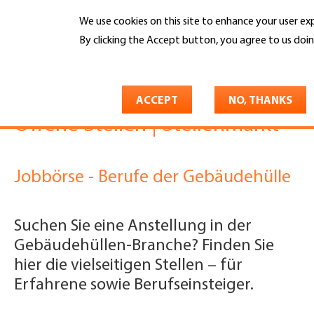
Skip
We use cookies on this site to enhance your user ex
to
Search
main
By clicking the Accept button, you agree to us doin
content
More info
You
Gebäudehülle Schweiz
Jobs & Karriere
are
Offene Stellen | Stellenmarkt
ACCEPT
NO, THANKS
here
Offene Stellen | Stellenmarkt
Jobbörse - Berufe der Gebäudehülle
Suchen Sie eine Anstellung in der
Gebäudehüllen-Branche? Finden Sie
hier die vielseitigen Stellen – für
Erfahrene sowie Berufseinsteiger.