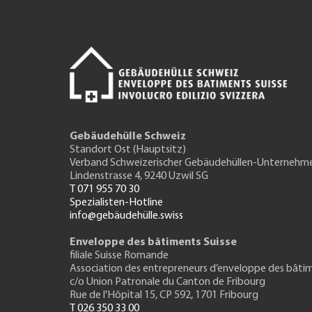
Gebäudehülle Schweiz
Standort Ost (Hauptsitz)
Verband Schweizerischer Gebäudehüllen-Unternehm
Lindenstrasse 4, 9240 Uzwil SG
T 071 955 70 30
Spezialisten-Hotline
info@gebäudehülle.swiss
Enveloppe des bâtiments Suisse
filiale Suisse Romande
Association des entrepreneurs
d’enveloppe des bâti
c/o Union Patronale du Canton de Fribourg
Rue de l'H
ôpital 15
, CP 592, 1701 Fribourg
T 026 350 33 00