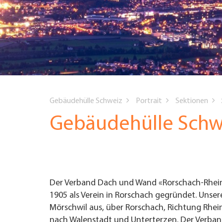
UNTERNEHMEN FINDEN
FACHZEITSCHRIFT
You
Gebäudehülle Schweiz
Portrait
Sektionen
are
Gebäudehülle Schw
here
Der Verband Dach und Wand «Rorschach-Rhei
1905 als Verein in Rorschach gegründet. Unsere
Mörschwil aus, über Rorschach, Richtung Rhei
nach Walenstadt und Unterterzen. Der Verban