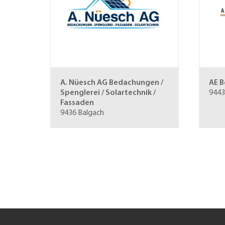
A. Nüesch AG
Bedachungen /
AE 
Spenglerei / Solartechnik /
9443
Fassaden
9436 Balgach