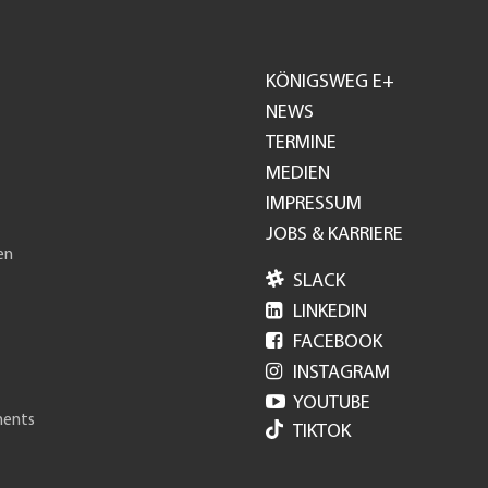
KÖNIGSWEG E+
Footer
NEWS
TERMINE
GH
MEDIEN
IMPRESSUM
JOBS & KARRIERE
en

SLACK

LINKEDIN

FACEBOOK

INSTAGRAM

YOUTUBE
ments
TIKTOK