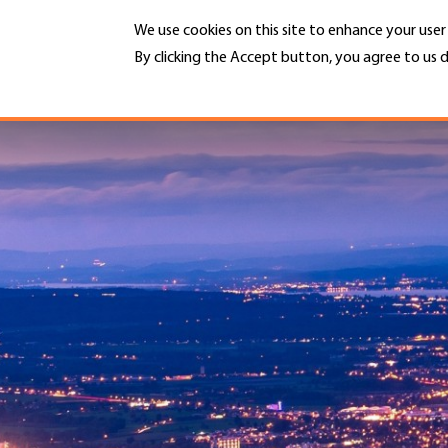
Skip
We use cookies on this site to enhance your use
to
main
By clicking the Accept button, you agree to us d
MENU
content
More info
Hauptnavigation
PORTRAIT
DIENSTLEISTUNGEN
INFOTHEK
TERMINE
MITGLIEDSCHAFT
JOBS & KARRIERE