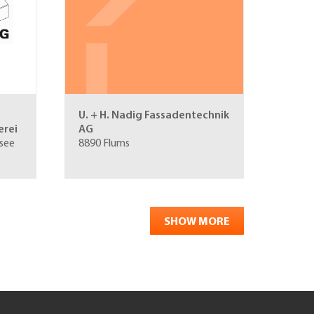
U. + H. Nadig Fassadentechnik
rei
AG
see
8890 Flums
SHOW MORE