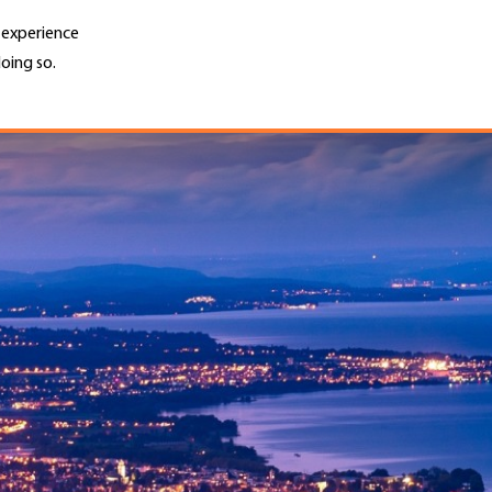
r experience
oing so.
Unternehmen finden
Jobs & Kar
Search
GH
Top
Menu