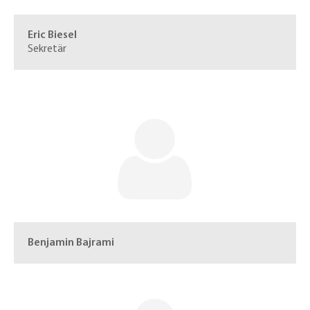
Eric Biesel
Sekretär
Benjamin Bajrami