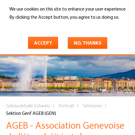
Skip
We use cookies on this site to enhance your user experience
to
Search
main
By clicking the Accept button, you agree to us doing so.
content
More info
ACCEPT
NO, THANKS
You
Gebäudehülle Schweiz
Portrait
Sektionen
are
Sektion Genf AGEB (GEN)
here
AGEB - Association Genevoise