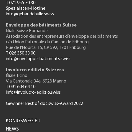
T 071 955 70 30
Spezialisten-Hotline
info@gebäudehülle.swiss
Enveloppe des bâtiments Suisse
filiale Suisse Romande
Association des entrepreneurs
d’enveloppe des bâtiments
c/o Union Patronale du Canton de Fribourg
Rue de l'H
ôpital 15
, CP 592, 1701 Fribourg
T 026 350 33 00
info@enveloppe-batiments.swiss
Involucro edilizio Svizzera
filiale Ticino
Via Cantonale 34a, 6928 Manno
T 091 604 64 10
info@involucro-edilizio.swiss
Gewinner Best of dot.swiss-Award 2022
Footer
GH
KÖNIGSWEG E+
NEWS