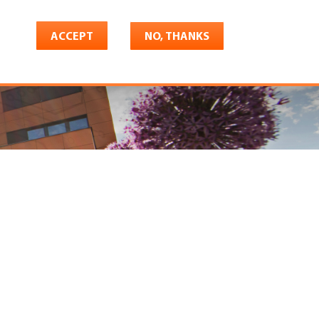
ACCEPT
NO, THANKS
riere
Shop
Konto