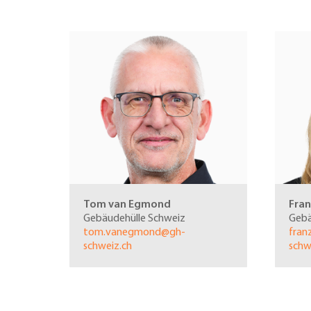
Tom van Egmond
Fran
Gebäudehülle Schweiz
Gebä
tom.vanegmond@gh-
fran
schweiz.ch
schw