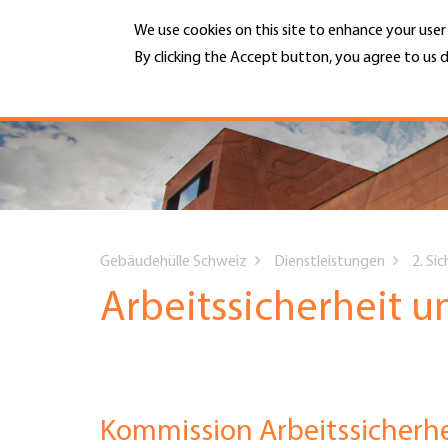
Skip
We use cookies on this site to enhance your use
to
main
By clicking the Accept button, you agree to us d
MENU
content
More info
Hauptnavigation
PORTRAIT
DIENSTLEISTUNGEN
You
INFOTHEK
Gebäudehülle Schweiz
Dienstleistungen
2. Si
are
Arbeitssicherheit 
TERMINE
here
MITGLIEDSCHAFT
Kommission Arbeitssicherh
JOBS & KARRIERE