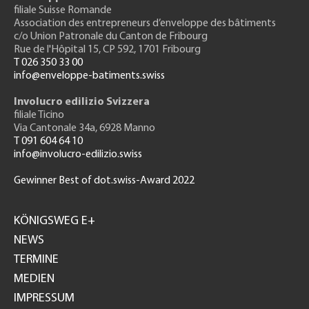
filiale Suisse Romande
Association des entrepreneurs
d’enveloppe des bâtiments
c/o Union Patronale du Canton de Fribourg
Rue de l'H
ôpital 15
, CP 592, 1701 Fribourg
T 026 350 33 00
info@enveloppe-batiments.swiss
Involucro edilizio Svizzera
filiale Ticino
Via Cantonale 34a, 6928 Manno
T 091 604 64 10
info@involucro-edilizio.swiss
Gewinner Best of dot.swiss-Award 2022
Footer
GH
KÖNIGSWEG E+
NEWS
TERMINE
MEDIEN
IMPRESSUM