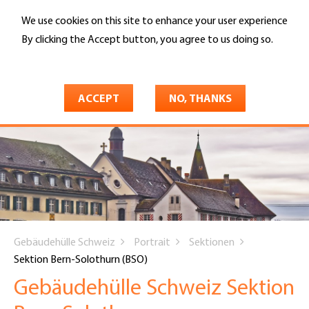
Skip
We use cookies on this site to enhance your user experience
to
Search
main
By clicking the Accept button, you agree to us doing so.
content
More info
ACCEPT
NO, THANKS
You
Gebäudehülle Schweiz
Portrait
Sektionen
are
Sektion Bern-Solothurn (BSO)
here
Gebäudehülle Schweiz Sektion