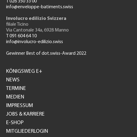
T 026 350 33 00
info@enveloppe-batiments.swiss
Involucro edilizio Svizzera
filiale Ticino
Via Cantonale 34a, 6928 Manno
T 091 604 64 10
info@involucro-edilizio.swiss
Gewinner Best of dot.swiss-Award 2022
Footer
GH
KÖNIGSWEG E+
NEWS
TERMINE
MEDIEN
IMPRESSUM
JOBS & KARRIERE
E-SHOP
MITGLIEDERLOGIN