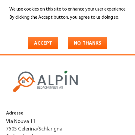
Skip
We use cookies on this site to enhance your user experience
to
Search
main
By clicking the Accept button, you agree to us doing so.
content
More info
You
Home
are
ACCEPT
NO, THANKS
Alpin Bedachungen AG
here
Adresse
Via Nouva 11
7505
Celerina/Schlarigna