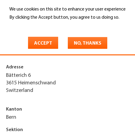
Skip
We use cookies on this site to enhance your user experience
to
Search
main
By clicking the Accept button, you agree to us doing so.
content
More info
You
Home
are
ACCEPT
NO, THANKS
A. Bärtschi baut GmbH
here
Adresse
Bätterich 6
3615
Heimenschwand
Switzerland
Kanton
Bern
Sektion