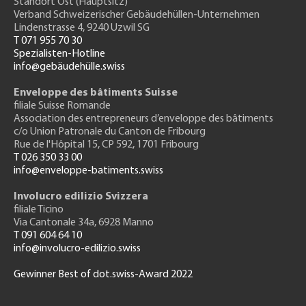
Standort Ost (Hauptsitz)
Verband Schweizerischer Gebäudehüllen-Unternehmen
Lindenstrasse 4, 9240 Uzwil SG
T 071 955 70 30
Spezialisten-Hotline
info@gebäudehülle.swiss
Enveloppe des bâtiments Suisse
filiale Suisse Romande
Association des entrepreneurs
d’enveloppe des bâtiments
c/o Union Patronale du Canton de Fribourg
Rue de l'H
ôpital 15
, CP 592, 1701 Fribourg
T 026 350 33 00
info@enveloppe-batiments.swiss
Involucro edilizio Svizzera
filiale Ticino
Via Cantonale 34a, 6928 Manno
T 091 604 64 10
info@involucro-edilizio.swiss
Gewinner Best of dot.swiss-Award 2022
Footer