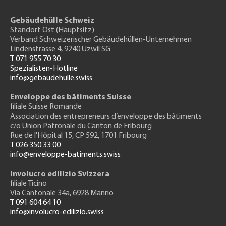
Gebäudehülle Schweiz
Standort Ost (Hauptsitz)
Verband Schweizerischer Gebäudehüllen-Unternehmen
Lindenstrasse 4, 9240 Uzwil SG
T 071 955 70 30
Spezialisten-Hotline
info@gebäudehülle.swiss
Enveloppe des bâtiments Suisse
filiale Suisse Romande
Association des entrepreneurs
d’enveloppe des bâtiments
c/o Union Patronale du Canton de Fribourg
Rue de l'H
ôpital 15
, CP 592, 1701 Fribourg
T 026 350 33 00
info@enveloppe-batiments.swiss
Involucro edilizio Svizzera
filiale Ticino
Via Cantonale 34a, 6928 Manno
T 091 604 64 10
info@involucro-edilizio.swiss