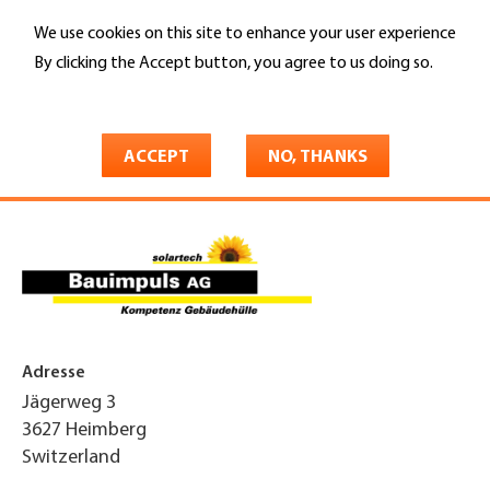
Skip
We use cookies on this site to enhance your user experience
to
Search
main
By clicking the Accept button, you agree to us doing so.
content
More info
You
Home
are
ACCEPT
NO, THANKS
Bauimpuls AG
here
Adresse
Jägerweg 3
3627
Heimberg
Switzerland