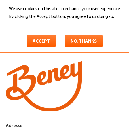
Skip
We use cookies on this site to enhance your user experience
to
Search
main
By clicking the Accept button, you agree to us doing so.
content
More info
You
Home
are
ACCEPT
NO, THANKS
Beney & Fils Sàrl
here
Adresse