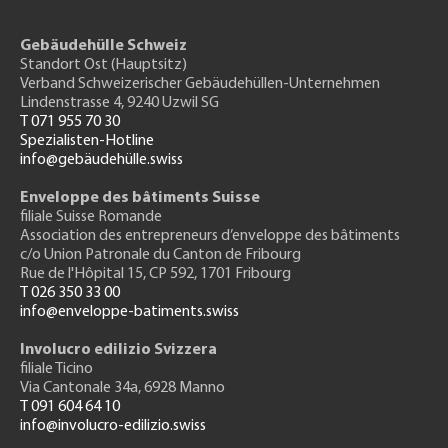
Gebäudehülle Schweiz
Standort Ost (Hauptsitz)
Verband Schweizerischer Gebäudehüllen-Unternehmen
Lindenstrasse 4, 9240 Uzwil SG
T 071 955 70 30
Spezialisten-Hotline
info@gebäudehülle.swiss
Enveloppe des bâtiments Suisse
filiale Suisse Romande
Association des entrepreneurs
d’enveloppe des bâtiments
c/o Union Patronale du Canton de Fribourg
Rue de l'H
ôpital 15
, CP 592, 1701 Fribourg
T 026 350 33 00
info@enveloppe-batiments.swiss
Involucro edilizio Svizzera
filiale Ticino
Via Cantonale 34a, 6928 Manno
T 091 604 64 10
info@involucro-edilizio.swiss