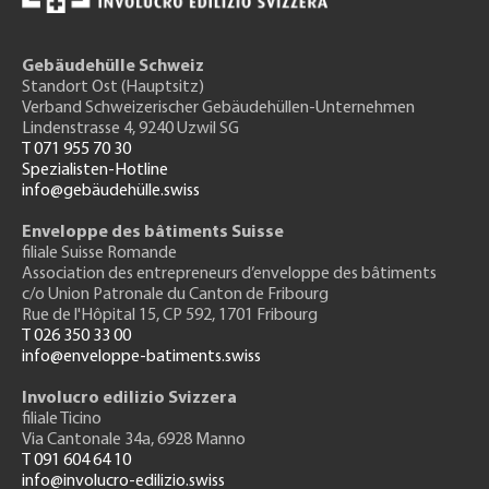
Gebäudehülle Schweiz
Standort Ost (Hauptsitz)
Verband Schweizerischer Gebäudehüllen-Unternehmen
Lindenstrasse 4, 9240 Uzwil SG
T 071 955 70 30
Spezialisten-Hotline
info@gebäudehülle.swiss
Enveloppe des bâtiments Suisse
filiale Suisse Romande
Association des entrepreneurs
d’enveloppe des bâtiments
c/o Union Patronale du Canton de Fribourg
Rue de l'H
ôpital 15
, CP 592, 1701 Fribourg
T 026 350 33 00
info@enveloppe-batiments.swiss
Involucro edilizio Svizzera
filiale Ticino
Via Cantonale 34a, 6928 Manno
T 091 604 64 10
info@involucro-edilizio.swiss