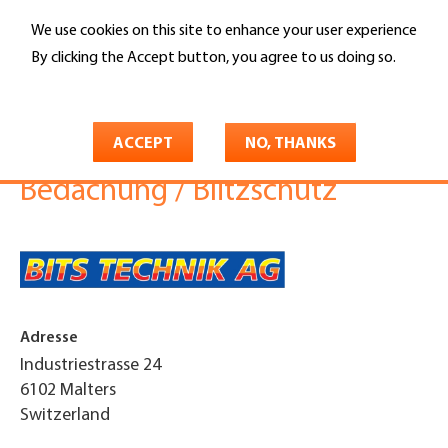
Skip
We use cookies on this site to enhance your user experience
to
Search
main
By clicking the Accept button, you agree to us doing so.
content
More info
You
Home
are
ACCEPT
NO, THANKS
Bits Technik AG Spenglerei /
here
Bedachung / Blitzschutz
Adresse
Industriestrasse 24
6102
Malters
Switzerland