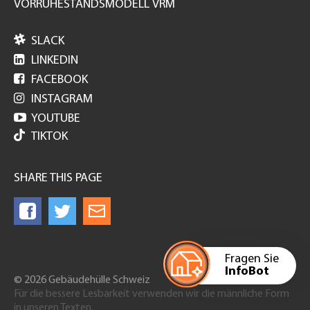
VORRUHESTANDSMODELL VRM

SLACK

LINKEDIN

FACEBOOK

INSTAGRAM

YOUTUBE
TIKTOK
SHARE THIS PAGE
Fragen Sie
InfoBot
© 2026 Gebäudehülle Schweiz
Für die bessere Lesbarkeit verwenden wir die männliche Form
in unseren Texten.