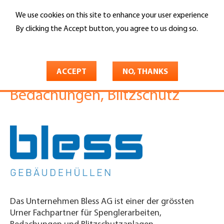
Skip
We use cookies on this site to enhance your user experience
to
Search
main
By clicking the Accept button, you agree to us doing so.
content
More info
You
Home
are
ACCEPT
NO, THANKS
Bless AG Spenglerei,
here
Bedachungen, Blitzschutz
Das Unternehmen Bless AG ist einer der grössten
Urner Fachpartner für Spenglerarbeiten,