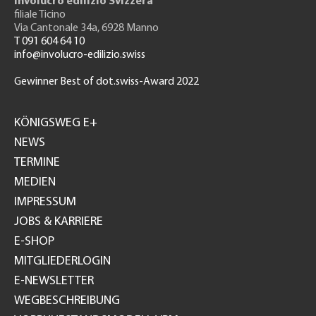
Involucro edilizio Svizzera
filiale Ticino
Via Cantonale 34a, 6928 Manno
T 091 604 64 10
info@involucro-edilizio.swiss
Gewinner Best of dot.swiss-Award 2022
Footer
GH
KÖNIGSWEG E+
NEWS
TERMINE
MEDIEN
IMPRESSUM
JOBS & KARRIERE
E-SHOP
MITGLIEDERLOGIN
E-NEWSLETTER
WEGBESCHREIBUNG