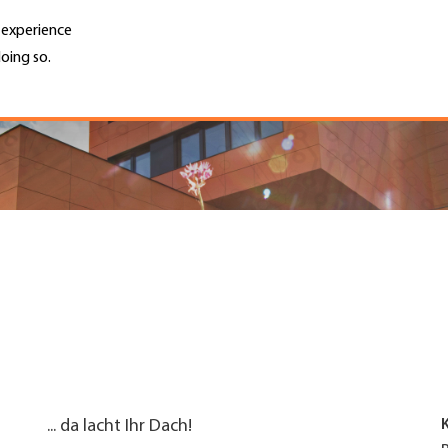
r experience
oing so.
Unternehmen finden
Jobs & Kar
Search
GH
Top
Menu
... da lacht Ihr Dach!