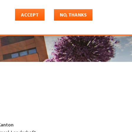
ACCEPT
NO, THANKS
riere
Shop
Konto
Kanton