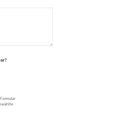
lar?
 Formular
gewählte