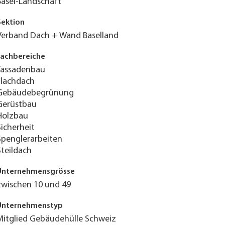
Basel-Landschaft
Sektion
Verband Dach + Wand Baselland
Fachbereiche
Fassadenbau
Flachdach
Gebäudebegrünung
Gerüstbau
Holzbau
Sicherheit
Spenglerarbeiten
Steildach
Unternehmensgrösse
zwischen 10 und 49
Unternehmenstyp
Mitglied Gebäudehülle Schweiz