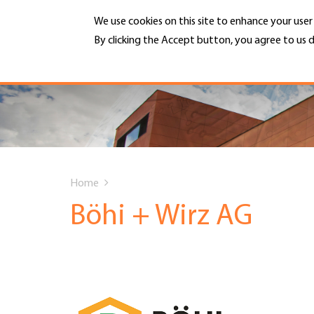
Skip
We use cookies on this site to enhance your use
to
main
By clicking the Accept button, you agree to us d
MENU
content
More info
Hauptnavigation
PORTRAIT
DIENSTLEISTUNGEN
You
INFOTHEK
Home
are
Böhi + Wirz AG
TERMINE
here
MITGLIEDSCHAFT
JOBS & KARRIERE