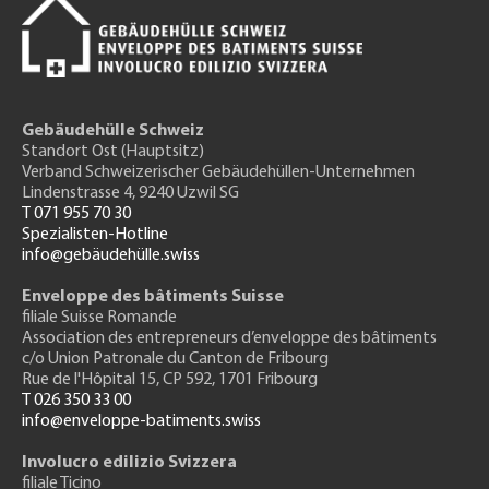
Gebäudehülle Schweiz
Standort Ost (Hauptsitz)
Verband Schweizerischer Gebäudehüllen-Unternehmen
Lindenstrasse 4, 9240 Uzwil SG
T 071 955 70 30
Spezialisten-Hotline
info@gebäudehülle.swiss
Enveloppe des bâtiments Suisse
filiale Suisse Romande
Association des entrepreneurs
d’enveloppe des bâtiments
c/o Union Patronale du Canton de Fribourg
Rue de l'H
ôpital 15
, CP 592, 1701 Fribourg
T 026 350 33 00
info@enveloppe-batiments.swiss
Involucro edilizio Svizzera
filiale Ticino