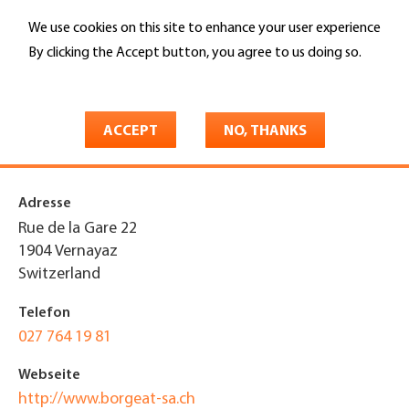
Skip
We use cookies on this site to enhance your user experience
to
Search
main
By clicking the Accept button, you agree to us doing so.
content
More info
You
Home
are
ACCEPT
NO, THANKS
Borgeat Exploitation SA
here
Adresse
Rue de la Gare 22
1904
Vernayaz
Switzerland
Telefon
027 764 19 81
Webseite
http://www.borgeat-sa.ch