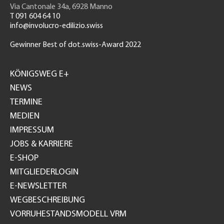
Via Cantonale 34a, 6928 Manno
T 091 604 64 10
info@involucro-edilizio.swiss
Gewinner Best of dot.swiss-Award 2022
Footer
GH
KÖNIGSWEG E+
NEWS
TERMINE
MEDIEN
IMPRESSUM
JOBS & KARRIERE
E-SHOP
MITGLIEDERLOGIN
E-NEWSLETTER
WEGBESCHREIBUNG
VORRUHESTANDSMODELL VRM