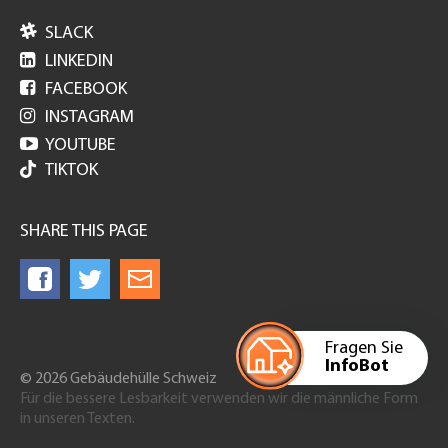

SLACK

LINKEDIN

FACEBOOK

INSTAGRAM

YOUTUBE
TIKTOK
SHARE THIS PAGE
Fragen Sie
InfoBot
© 2026 Gebäudehülle Schweiz
Für die bessere Lesbarkeit verwenden wir die männliche Form
in unseren Texten.