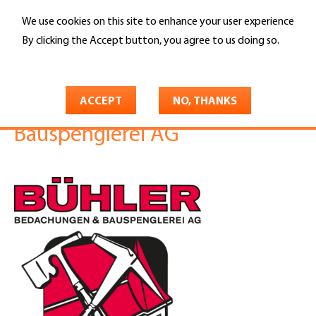
Skip
We use cookies on this site to enhance your user experience
to
Search
main
By clicking the Accept button, you agree to us doing so.
content
More info
You
Home
are
ACCEPT
NO, THANKS
Bühler Bedachungen und
here
Bauspenglerei AG