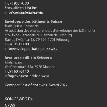
T 071 955 70 30
Spezialisten-Hotline
info@gebäudehülle.swiss
Enveloppe des bâtiments Suisse
filiale Suisse Romande
Association des entrepreneurs
d’enveloppe des bâtiments
c/o Union Patronale du Canton de Fribourg
Rue de l'H
ôpital 15
, CP 592, 1701 Fribourg
T 026 350 33 00
info@enveloppe-batiments.swiss
Involucro edilizio Svizzera
filiale Ticino
Via Cantonale 34a, 6928 Manno
T 091 604 64 10
info@involucro-edilizio.swiss
Gewinner Best of dot.swiss-Award 2022
Footer
GH
KÖNIGSWEG E+
NEWS