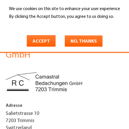
Skip
We use cookies on this site to enhance your user experience
to
Search
main
By clicking the Accept button, you agree to us doing so.
content
More info
You
Home
are
ACCEPT
NO, THANKS
Camastral Bedachungen
here
GmbH
Adresse
Salietstrasse 10
7203
Trimmis
Switzerland