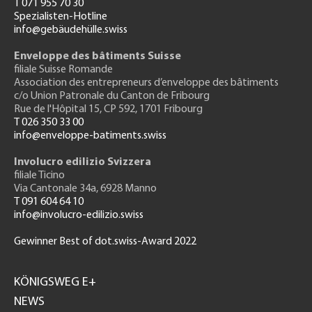
T 071 955 70 30
Spezialisten-Hotline
info@gebäudehülle.swiss
Enveloppe des bâtiments Suisse
filiale Suisse Romande
Association des entrepreneurs
d’enveloppe des bâtiments
c/o Union Patronale du Canton de Fribourg
Rue de l'H
ôpital 15
, CP 592, 1701 Fribourg
T 026 350 33 00
info@enveloppe-batiments.swiss
Involucro edilizio Svizzera
filiale Ticino
Via Cantonale 34a, 6928 Manno
T 091 604 64 10
info@involucro-edilizio.swiss
Gewinner Best of dot.swiss-Award 2022
Footer
GH
KÖNIGSWEG E+
NEWS