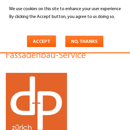
Skip
We use cookies on this site to enhance your user experience
to
Search
main
By clicking the Accept button, you agree to us doing so.
content
More info
You
Home
are
ACCEPT
NO, THANKS
DachPartner AG Dachdecker-
here
Fassadenbau-Service