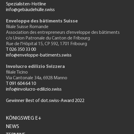
Spezialisten-Hotline
info@gebäudehülle.swiss
Enveloppe des bâtiments Suisse
filiale Suisse Romande
Association des entrepreneurs
d’enveloppe des bâtiments
c/o Union Patronale du Canton de Fribourg
Rue de l'H
ôpital 15
, CP 592, 1701 Fribourg
T 026 350 33 00
info@enveloppe-batiments.swiss
Involucro edilizio Svizzera
filiale Ticino
Via Cantonale 34a, 6928 Manno
T 091 604 64 10
info@involucro-edilizio.swiss
Gewinner Best of dot.swiss-Award 2022
Footer
GH
KÖNIGSWEG E+
NEWS