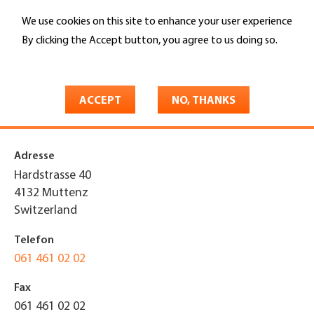
Skip
We use cookies on this site to enhance your user experience
to
Search
main
By clicking the Accept button, you agree to us doing so.
content
More info
You
Home
are
ACCEPT
NO, THANKS
Dalhäuser + Ledermann AG
here
Adresse
Hardstrasse 40
4132
Muttenz
Switzerland
Telefon
061 461 02 02
Fax
061 461 02 02