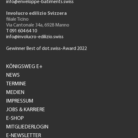
info@enveloppe-batiments.swiss
Involucro edilizio Svizzera
filiale Ticino
Via Cantonale 34a, 6928 Manno
T 091 604 64 10
info@involucro-edilizio.swiss
Gewinner Best of dot.swiss-Award 2022
Footer
GH
KÖNIGSWEG E+
NEWS
TERMINE
MEDIEN
IMPRESSUM
JOBS & KARRIERE
E-SHOP
MITGLIEDERLOGIN
E-NEWSLETTER