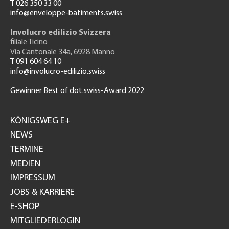
T 026 350 33 00
info@enveloppe-batiments.swiss
Involucro edilizio Svizzera
filiale Ticino
Via Cantonale 34a, 6928 Manno
T 091 604 64 10
info@involucro-edilizio.swiss
Gewinner Best of dot.swiss-Award 2022
Footer
GH
KÖNIGSWEG E+
NEWS
TERMINE
MEDIEN
IMPRESSUM
JOBS & KARRIERE
E-SHOP
MITGLIEDERLOGIN