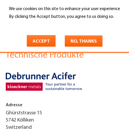
Skip
We use cookies on this site to enhance your user experience
to
Search
main
By clicking the Accept button, you agree to us doing so.
content
More info
You
Home
are
ACCEPT
NO, THANKS
Debrunner Acifer AG
here
Technische Produkte
Adresse
Ghürststrasse 15
5742
Kölliken
Switzerland