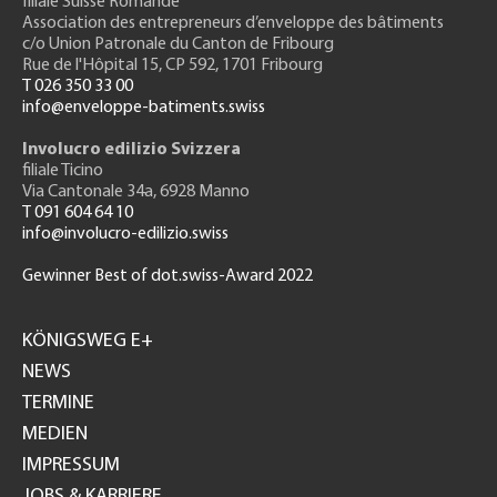
filiale Suisse Romande
Association des entrepreneurs
d’enveloppe des bâtiments
c/o Union Patronale du Canton de Fribourg
Rue de l'H
ôpital 15
, CP 592, 1701 Fribourg
T 026 350 33 00
info@enveloppe-batiments.swiss
Involucro edilizio Svizzera
filiale Ticino
Via Cantonale 34a, 6928 Manno
T 091 604 64 10
info@involucro-edilizio.swiss
Gewinner Best of dot.swiss-Award 2022
Footer
GH
KÖNIGSWEG E+
NEWS
TERMINE
MEDIEN
IMPRESSUM
JOBS & KARRIERE