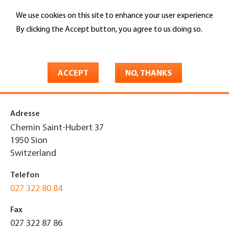
Skip
We use cookies on this site to enhance your user experience
to
Search
main
By clicking the Accept button, you agree to us doing so.
content
More info
You
Home
are
ACCEPT
NO, THANKS
Edouard Bovier Toiture SA
here
Adresse
Chemin Saint-Hubert 37
1950
Sion
Switzerland
Telefon
027 322 80 84
Fax
027 322 87 86