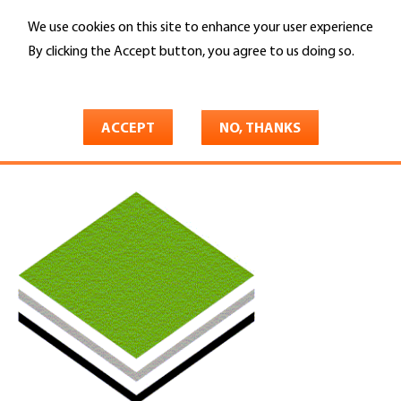
Skip
We use cookies on this site to enhance your user experience
to
Search
main
By clicking the Accept button, you agree to us doing so.
content
More info
You
Home
are
ACCEPT
NO, THANKS
Frefel Josef GmbH
here