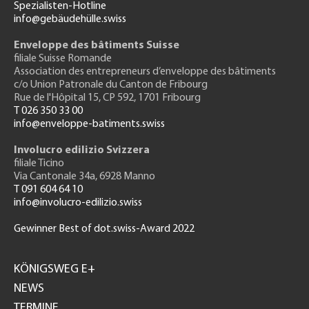
Spezialisten-Hotline
info@gebäudehülle.swiss
Enveloppe des bâtiments Suisse
filiale Suisse Romande
Association des entrepreneurs
d’enveloppe des bâtiments
c/o Union Patronale du Canton de Fribourg
Rue de l'H
ôpital 15
, CP 592, 1701 Fribourg
T 026 350 33 00
info@enveloppe-batiments.swiss
Involucro edilizio Svizzera
filiale Ticino
Via Cantonale 34a, 6928 Manno
T 091 604 64 10
info@involucro-edilizio.swiss
Gewinner Best of dot.swiss-Award 2022
Footer
GH
KÖNIGSWEG E+
NEWS
TERMINE