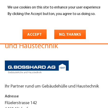
Skip
We use cookies on this site to enhance your user experience
to
Search
main
By clicking the Accept button, you agree to us doing so.
content
More info
You
Home
are
ACCEPT
NO, THANKS
G. Bosshard AG Gebäudehülle
here
und Haustechnik
Ihr Partner rund um Gebäudehülle und Haustechnik
Adresse
Flüelerstrasse 142