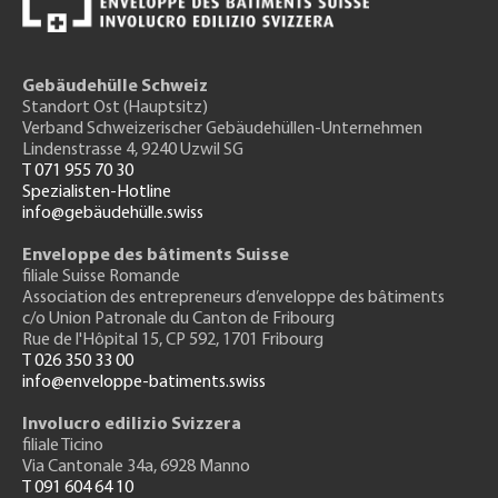
Gebäudehülle Schweiz
Standort Ost (Hauptsitz)
Verband Schweizerischer Gebäudehüllen-Unternehmen
Lindenstrasse 4, 9240 Uzwil SG
T 071 955 70 30
Spezialisten-Hotline
info@gebäudehülle.swiss
Enveloppe des bâtiments Suisse
filiale Suisse Romande
Association des entrepreneurs
d’enveloppe des bâtiments
c/o Union Patronale du Canton de Fribourg
Rue de l'H
ôpital 15
, CP 592, 1701 Fribourg
T 026 350 33 00
info@enveloppe-batiments.swiss
Involucro edilizio Svizzera
filiale Ticino
Via Cantonale 34a, 6928 Manno
T 091 604 64 10