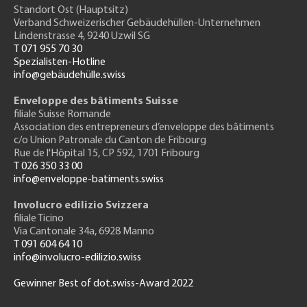
Standort Ost (Hauptsitz)
Verband Schweizerischer Gebäudehüllen-Unternehmen
Lindenstrasse 4, 9240 Uzwil SG
T 071 955 70 30
Spezialisten-Hotline
info@gebäudehülle.swiss
Enveloppe des bâtiments Suisse
filiale Suisse Romande
Association des entrepreneurs
d’enveloppe des bâtiments
c/o Union Patronale du Canton de Fribourg
Rue de l'H
ôpital 15
, CP 592, 1701 Fribourg
T 026 350 33 00
info@enveloppe-batiments.swiss
Involucro edilizio Svizzera
filiale Ticino
Via Cantonale 34a, 6928 Manno
T 091 604 64 10
info@involucro-edilizio.swiss
Gewinner Best of dot.swiss-Award 2022
Footer