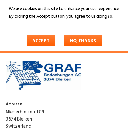
Skip
We use cookies on this site to enhance your user experience
to
Search
main
By clicking the Accept button, you agree to us doing so.
content
More info
You
Home
are
ACCEPT
NO, THANKS
Graf Bedachungen AG
here
Adresse
Niederbleiken 109
3674
Bleiken
Switzerland