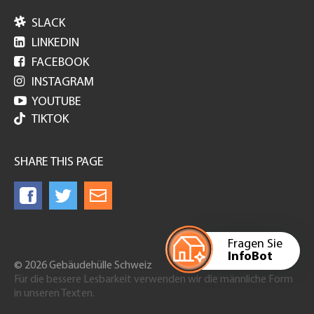

SLACK

LINKEDIN

FACEBOOK

INSTAGRAM

YOUTUBE
TIKTOK
SHARE THIS PAGE
Fragen Sie
InfoBot
© 2026 Gebäudehülle Schweiz
Für die bessere Lesbarkeit verwenden wir die männliche Form
in unseren Texten.