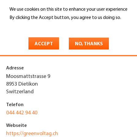
Skip
We use cookies on this site to enhance your user experience
to
Search
main
By clicking the Accept button, you agree to us doing so.
content
More info
You
Home
are
ACCEPT
NO, THANKS
Greenvolt AG
here
Adresse
Moosmattstrasse 9
8953
Dietikon
Switzerland
Telefon
044 442 94 40
Webseite
https://greenvoltag.ch