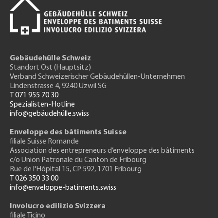
Gebäudehülle Schweiz
Standort Ost (Hauptsitz)
Verband Schweizerischer Gebäudehüllen-Unternehmen
Lindenstrasse 4, 9240 Uzwil SG
T 071 955 70 30
Spezialisten-Hotline
info@gebäudehülle.swiss
Enveloppe des bâtiments Suisse
filiale Suisse Romande
Association des entrepreneurs
d’enveloppe des bâtiments
c/o Union Patronale du Canton de Fribourg
Rue de l'H
ôpital 15
, CP 592, 1701 Fribourg
T 026 350 33 00
info@enveloppe-batiments.swiss
Involucro edilizio Svizzera
filiale Ticino