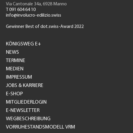
Via Cantonale 34a, 6928 Manno
T 091 604 64 10
info@involucro-edilizio.swiss
Gewinner Best of dot.swiss-Award 2022
Footer
GH
KÖNIGSWEG E+
NEWS
TERMINE
MEDIEN
IMPRESSUM
JOBS & KARRIERE
E-SHOP
MITGLIEDERLOGIN
E-NEWSLETTER
WEGBESCHREIBUNG
VORRUHESTANDSMODELL VRM