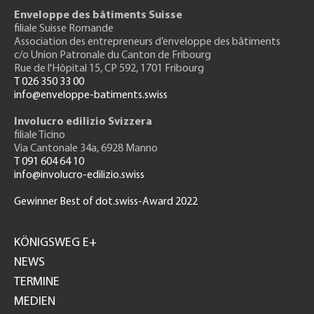
Enveloppe des bâtiments Suisse
filiale Suisse Romande
Association des entrepreneurs
d’enveloppe des bâtiments
c/o Union Patronale du Canton de Fribourg
Rue de l'H
ôpital 15
, CP 592, 1701 Fribourg
T 026 350 33 00
info@enveloppe-batiments.swiss
Involucro edilizio Svizzera
filiale Ticino
Via Cantonale 34a, 6928 Manno
T 091 604 64 10
info@involucro-edilizio.swiss
Gewinner Best of dot.swiss-Award 2022
Footer
GH
KÖNIGSWEG E+
NEWS
TERMINE
MEDIEN