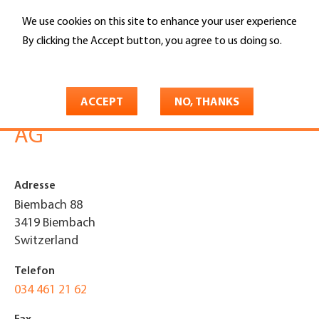
Skip
We use cookies on this site to enhance your user experience
to
Search
main
By clicking the Accept button, you agree to us doing so.
content
More info
You
Home
are
ACCEPT
NO, THANKS
Grossenbacher Bedachungs
here
AG
Adresse
Biembach 88
3419
Biembach
Switzerland
Telefon
034 461 21 62