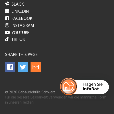

SLACK

LINKEDIN

FACEBOOK

INSTAGRAM

YOUTUBE
TIKTOK
SHARE THIS PAGE
Fragen Sie
InfoBot
© 2026 Gebäudehülle Schweiz
Für die bessere Lesbarkeit verwenden wir die männliche Form
in unseren Texten.