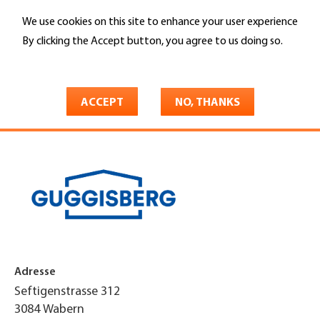
Skip
We use cookies on this site to enhance your user experience
to
Search
main
By clicking the Accept button, you agree to us doing so.
content
More info
You
Home
are
ACCEPT
NO, THANKS
Guggisberg Dachtechnik AG
here
Adresse
Seftigenstrasse 312
3084
Wabern