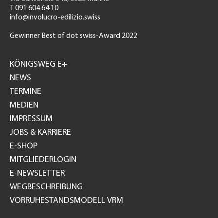
T 091 604 64 10
info@involucro-edilizio.swiss
Gewinner Best of dot.swiss-Award 2022
Footer
GH
KÖNIGSWEG E+
NEWS
TERMINE
MEDIEN
IMPRESSUM
JOBS & KARRIERE
E-SHOP
MITGLIEDERLOGIN
E-NEWSLETTER
WEGBESCHREIBUNG
VORRUHESTANDSMODELL VRM