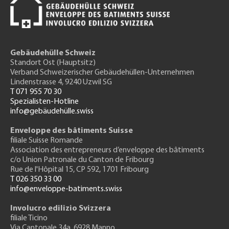
Gebäudehülle Schweiz
Standort Ost (Hauptsitz)
Verband Schweizerischer Gebäudehüllen-Unternehmen
Lindenstrasse 4, 9240 Uzwil SG
T 071 955 70 30
Spezialisten-Hotline
info@gebäudehülle.swiss
Enveloppe des bâtiments Suisse
filiale Suisse Romande
Association des entrepreneurs
d’enveloppe des bâtiments
c/o Union Patronale du Canton de Fribourg
Rue de l'H
ôpital 15
, CP 592, 1701 Fribourg
T 026 350 33 00
info@enveloppe-batiments.swiss
Involucro edilizio Svizzera
filiale Ticino
Via Cantonale 34a, 6928 Manno