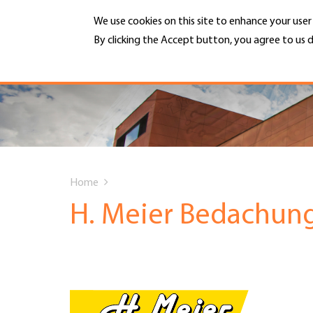
Skip
We use cookies on this site to enhance your use
to
main
By clicking the Accept button, you agree to us d
MENU
content
More info
Hauptnavigation
PORTRAIT
DIENSTLEISTUNGEN
You
INFOTHEK
Home
are
H. Meier Bedachun
TERMINE
here
MITGLIEDSCHAFT
JOBS & KARRIERE