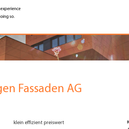
r experience
oing so.
Unternehmen finden
Jobs & Kar
Search
GH
Top
Menu
gen Fassaden AG
klein effizient preiswert