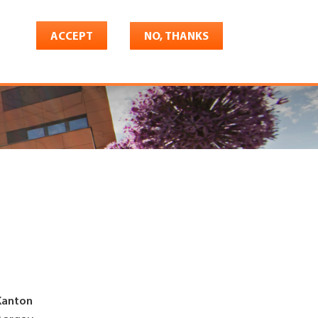
ACCEPT
NO, THANKS
riere
Shop
Konto
Kanton