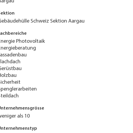
Aargau
Sektion
Gebäudehülle Schweiz Sektion Aargau
Fachbereiche
Energie Photovoltaik
Energieberatung
Fassadenbau
Flachdach
Gerüstbau
Holzbau
Sicherheit
Spenglerarbeiten
Steildach
Unternehmensgrösse
weniger als 10
Unternehmenstyp