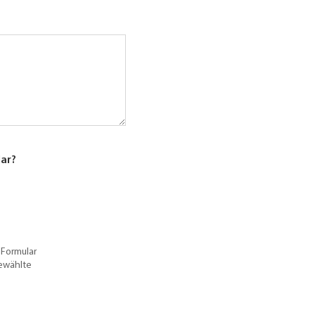
lar?
 Formular
gewählte