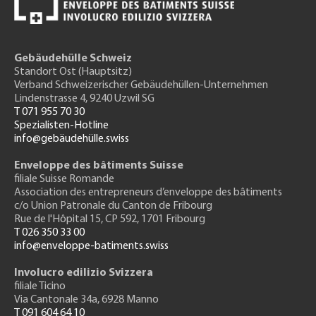
Gebäudehülle Schweiz
Standort Ost (Hauptsitz)
Verband Schweizerischer Gebäudehüllen-Unternehmen
Lindenstrasse 4, 9240 Uzwil SG
T 071 955 70 30
Spezialisten-Hotline
info@gebäudehülle.swiss
Enveloppe des bâtiments Suisse
filiale Suisse Romande
Association des entrepreneurs
d’enveloppe des bâtiments
c/o Union Patronale du Canton de Fribourg
Rue de l'H
ôpital 15
, CP 592, 1701 Fribourg
T 026 350 33 00
info@enveloppe-batiments.swiss
Involucro edilizio Svizzera
filiale Ticino
Via Cantonale 34a, 6928 Manno
T 091 604 64 10