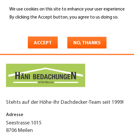
Skip
We use cookies on this site to enhance your user experience
to
Search
main
By clicking the Accept button, you agree to us doing so.
content
More info
You
Home
are
ACCEPT
NO, THANKS
HÄNI BEDACHUNGEN GMBH
here
Stehts auf der Höhe-Ihr Dachdecker-Team seit 1999!
Adresse
Seestrasse 1015
8706
Meilen