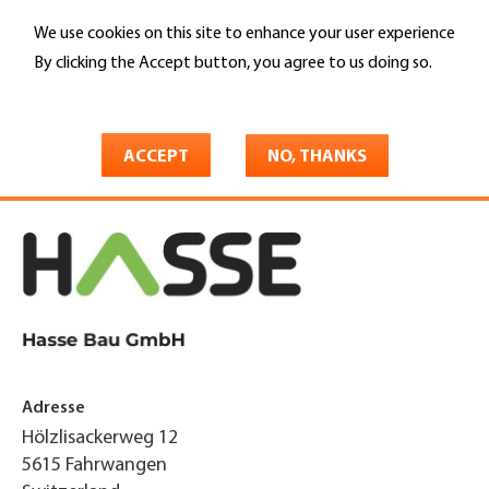
Skip
We use cookies on this site to enhance your user experience
to
Search
main
By clicking the Accept button, you agree to us doing so.
content
More info
You
Home
are
ACCEPT
NO, THANKS
Hasse Bau GmbH
here
Adresse
Hölzlisackerweg 12
5615
Fahrwangen