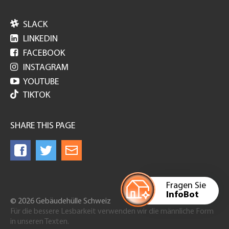

SLACK

LINKEDIN

FACEBOOK

INSTAGRAM

YOUTUBE
TIKTOK
SHARE THIS PAGE
Fragen Sie
InfoBot
© 2026 Gebäudehülle Schweiz
Für die bessere Lesbarkeit verwenden wir die männliche Form
in unseren Texten.