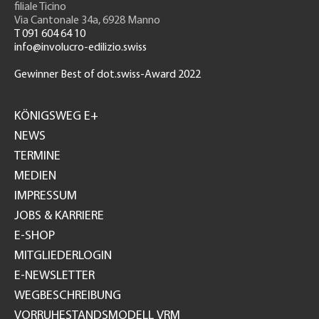
filiale Ticino
Via Cantonale 34a, 6928 Manno
T 091 604 64 10
info@involucro-edilizio.swiss
Gewinner Best of dot.swiss-Award 2022
Footer
GH
KÖNIGSWEG E+
NEWS
TERMINE
MEDIEN
IMPRESSUM
JOBS & KARRIERE
E-SHOP
MITGLIEDERLOGIN
E-NEWSLETTER
WEGBESCHREIBUNG
VORRUHESTANDSMODELL VRM