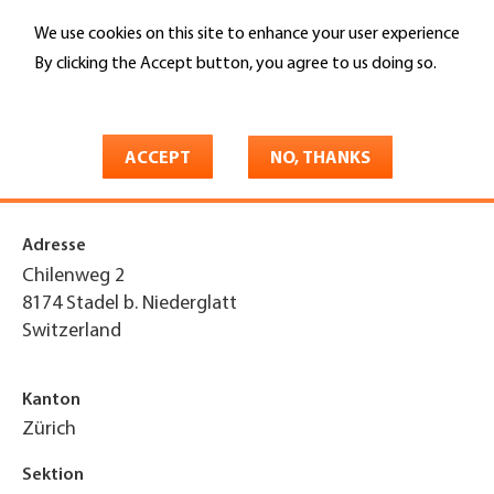
Skip
We use cookies on this site to enhance your user experience
to
Search
main
By clicking the Accept button, you agree to us doing so.
content
More info
You
Home
are
ACCEPT
NO, THANKS
Haus Flip AG
here
Adresse
Chilenweg 2
8174
Stadel b. Niederglatt
Switzerland
Kanton
Zürich
Sektion