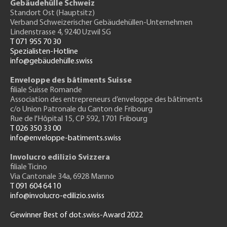
Gebäudehülle Schweiz
Standort Ost (Hauptsitz)
Verband Schweizerischer Gebäudehüllen-Unternehmen
Lindenstrasse 4, 9240 Uzwil SG
T 071 955 70 30
Spezialisten-Hotline
info@gebäudehülle.swiss
Enveloppe des bâtiments Suisse
filiale Suisse Romande
Association des entrepreneurs
d’enveloppe des bâtiments
c/o Union Patronale du Canton de Fribourg
Rue de l'H
ôpital 15
, CP 592, 1701 Fribourg
T 026 350 33 00
info@enveloppe-batiments.swiss
Involucro edilizio Svizzera
filiale Ticino
Via Cantonale 34a, 6928 Manno
T 091 604 64 10
info@involucro-edilizio.swiss
Gewinner Best of dot.swiss-Award 2022